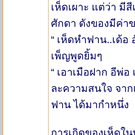
เห็ดเผาะ แต่ว่า ม
ศักดา ดังของมีค่
“ เห็ดหำฟาน..เด้อ อ
เพ็ญพูดยิ้มๆ
“ เอาเมือฝาก อีพ่
ละความสนใจ จากเห็
ฟาน ได้มากำหนึ่ง
การเกิดของเห็ดในป่