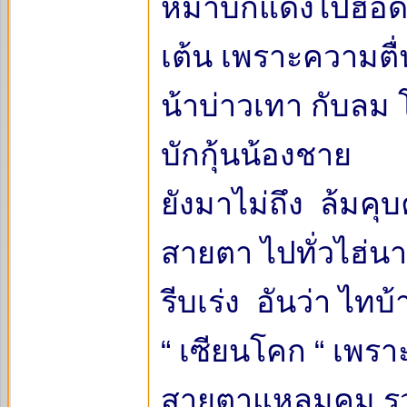
หมาบักแดงไปฮอดก
เต้น เพราะความตื
น้าบ่าวเทา กับลม
บักกุ้นน้องชาย
ยังมาไม่ถึง ล้มคุ
สายตา ไปทั่วไฮ่นา
รีบเร่ง อันว่า ไทบ
“ เซียนโคก “ เพ
สายตาแหลมคม รว