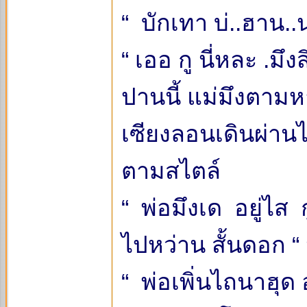
“ บักเทา บ่..ฮาน..น.
“ เออ กู นี่หละ .มึง
ปานนี้ แม่มึงตาม
เซียงลอนเดินผ่าน
ตามสไตล์
“ พ่อมึงเด อยู่ไส 
ไปหว่าน สั้นดอก 
“ พ่อเพิ่นไถนาฮุด อ