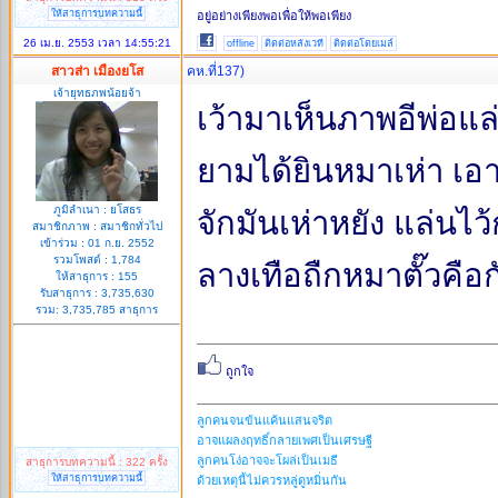
ให้สาธุการบทความนี้
อยู่อย่างเพียงพอเพื่อให้พอเพียง
26 เม.ย. 2553 เวลา 14:55:21
offline
ติดต่อหลังเวที
ติดต่อโดยเมล์
สาวส่า เมืองยโส
คห.ที่137)
เจ้ายุทธภพน้อยจ้า
เว้ามาเห็นภาพอีพ่อแ
ยามได้ยินหมาเห่า เอ
ภูมิลำเนา : ยโสธร
จักมันเห่าหยัง แล่นไว้
สมาชิกภาพ : สมาชิกทั่วไป
เข้าร่วม : 01 ก.ย. 2552
รวมโพสต์ : 1,784
ลางเทือถืกหมาตั๊วคือก
ให้สาธุการ : 155
รับสาธุการ : 3,735,630
รวม: 3,735,785 สาธุการ
ลูกคนจนข้นแค้นแสนจริต
อาจแผลงฤทธิ์กลายเพศเป็นเศรษฐี
ลูกคนโง่อาจจะโผล่เป็นเมธี
สาธุการบทความนี้ : 322 ครั้ง
ให้สาธุการบทความนี้
ด้วยเหตุนี้ไม่ควรหลู่ดูหมิ่นกัน