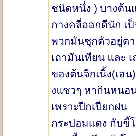
ชนิดหนึ่ง ) บางต้น
กางคลี่ออกดีนัก เป็
พวกมันซุกตัวอยู่ตา
เถามันเทียน และ 
ของต้นจิกเนิ้ง(เอ
งแซวๆ หากินหนอน ก
เพราะปีกเปียกฝน
กระปอมแดง กับขี้โก