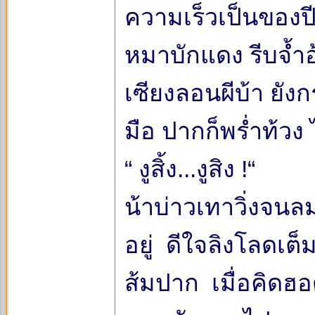
ความเร็วเป็นของปี
หมาบักแดง รีบจ้ำ
เซียงลอนผีบ้า ยั
มือ ปากก็พร่ำท้วง
“ งูสิ้ง...งูสิง !“
น้าบ่าวเทาวิ่งจนล
อยู่ ดีใจลิงโลดเต
ส้มปาก เมื่อคิดฮอด 