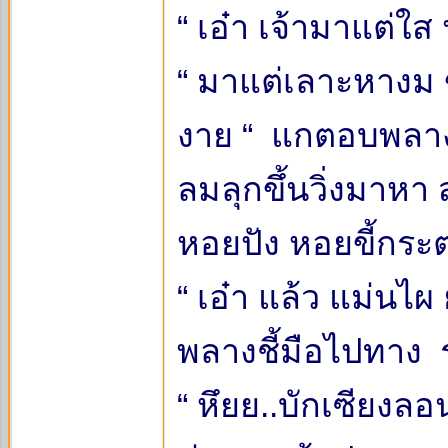
“ เอ๋า เจ้ามาแต่ใส
“ มาแต่เลาะหางม 
งาย “ แกตอบพลา
ลมลุกขึ้นวิ่งมาหา 
หอยปัง หอยขี้กระต่
“ เอ๋า แล้ว แม่นไผ
พลางชี้มือไปทาง ร
“ หึยย..บักเซียงลอ