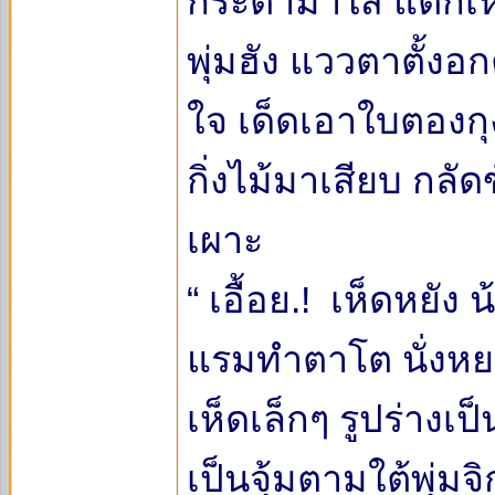
กระต่ามาใส่ แต่ก็เห
พุ่มฮัง แววตาตั้งอ
ใจ เด็ดเอาใบตองกุ
กิ่งไม้มาเสียบ กลัด
เผาะ
“ เอื้อย.! เห็ดหยัง 
แรมทำตาโต นั่งหยอ
เห็ดเล็กๆ รูปร่างเป
เป็นจุ้มตามใต้พุ่มจ