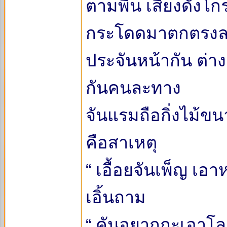
ตามพื้น เสียงดังโ
กระโดดมาตกตรงลาน
ประจันหน้ากัน ต่าง
กันคนละทาง
จันแรมถือกิ่งไม้ข
คือสาเหตุ
“ เอื้อยจันเพ็ญ เอา
เอิ้นถาม
“ คันอยากกะเอาโลด