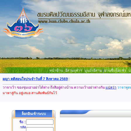
|
หน้าบ้าน
|
อีสานจุฬาฯ
|
มูนมังอีสาน
|
ม่วนซื่นโฮแซว
|
ป
ผญา คติสอนใจประจำวันที่ 7 สิงหาคม 2569
::
วาจาเว้า ของซุมเฮาอย่าได้ห่าง ถึงสิอยู่ต่างบ้าน ความเว้าอย่าห่างกัน
แปลว่า
วาจาพูดค
มาหาสู่กัน อยู่เสมอ สานสัมพันธ์กันไว้
ล็อกอินเข้าระบบ
ชื่อ ::
รหัส