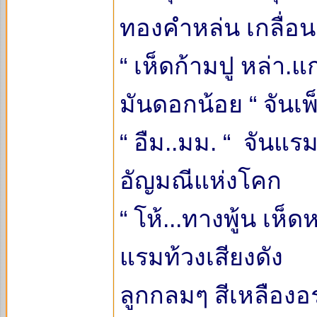
ทองคำหล่น เกลื่อ
“ เห็ดก้ามปู หล่า.แ
มันดอกน้อย “ จันเ
“ อืม..มม. “ จันแ
อัญมณีแห่งโคก
“ โห้...ทางพู้น เห็ด
แรมท้วงเสียงดัง
ลูกกลมๆ สีเหลืองอร