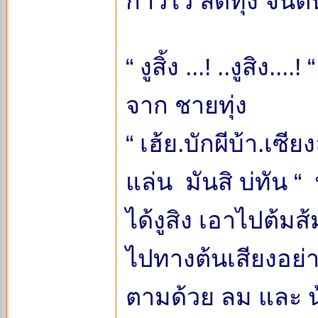
ก้าวไว ลัดทุ่ง จิน
“ งูสิ้ง ...! ..งูสิง
จาก ชายทุ่ง
“ เฮ้ย.บักผีบ้า.เซี
แล่น มันสิ บ่ทัน “
ได้งูสิง เอาไปต้ม
ไปทางต้นเสียงอย่า
ตามด้วย ลม และ 