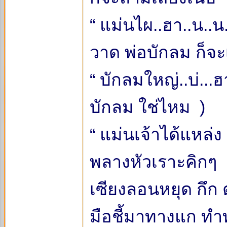
“ แม่นไผ..ฮา..น..น
วาด พ่อบักลม ก็จะ
“ บักลมใหญ่..บ่..
บักลม ใช่ไหม )
“ แม่นเจ้าได้แหล่ง
พลางหัวเราะคิกๆ
เซียงลอนหยุด กึก 
มือชี้มาทางแก ทำท