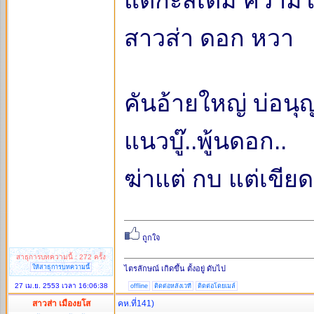
แต่กะสิเติม ความโ
สาวส่า ดอก หวา
คันอ้ายใหญ่ บ่อนุญา
แนวบู๊..พู้นดอก..
ฆ่าแต่ กบ แต่เขียด 
สาธุการบทความนี้ : 272 ครั้ง
ให้สาธุการบทความนี้
ไตรลักษณ์ เกิดขึ้น ตั้งอยู่ ดับไป
27 เม.ย. 2553 เวลา 16:06:38
offline
ติดต่อหลังเวที
ติดต่อโดยเมล์
สาวส่า เมืองยโส
คห.ที่141)