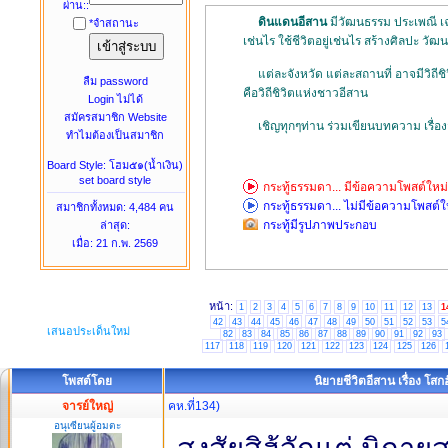
ผ่าน::
ดินแดนอีสาน
มีวัฒนธรรม ประเพณี เฉพ
*จำสถานะ
เช่นไร ใช้ชีวิตอยู่เช่นไร สร้างศิลปะ วั
แต่ละจังหวัด แต่ละสถานที่ อาจมีวิถีชิวิ
ลืม password
คือวิถีชิวิตแห่งชาวอีสาน
Login ไม่ได้
สมัครสมาชิก Website
เชิญทุกๆท่าน ร่วมเขียนบทความ เรื่องสั้น
ทำไมต้องเป็นสมาชิก
Board Style: โฮม๕๑(น้ำเงิน)
set board style
กระทู้ธรรมดา... มีข้อความโพสต์ใหม่
กระทู้ธรรมดา... ไม่มีข้อความโพสต์ใ
สมาชิกทั้งหมด
: 4,484 คน
กระทู้มีรูปภาพประกอบ
ล่าสุด:
เมื่อ: 21 ก.พ. 2569
หน้า:
1
2
3
4
5
6
7
8
9
10
11
12
13
1
42
43
44
45
46
47
48
49
50
51
52
53
5
เสนอประเด็นใหม่
82
83
84
85
86
87
88
89
90
91
92
93
117
118
119
120
121
122
123
124
125
126
โพสต์โดย
นิยายชีวิตอีสาน เรื่อง โส
จารย์ใหญ่
คห.ที่134)
อนุเซียนผู้อมตะ