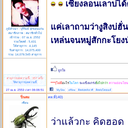
เซียงลอนเลาบ่ได้ตั
แค่เลาถามว่างูสิงบ่ฮั
ภูมิลำเนา : บุรีรัมย์ @ขอนแก่น
สมาชิกภาพ : สมาชิกทั่วไป
เหล่นจนหมู่สักกะโยง
เข้าร่วม : 07 เม.ย. 2552
รวมโพสต์ : 5,431
ให้สาธุการ : 4,145
รับสาธุการ : 14,075,400
รวม: 14,079,545 สาธุการ
สาธุการบทความนี้ : 357 ครั้ง
ให้สาธุการบทความนี้
****{ไม่มี
อะไร
ในโลก
จะแข็งแกร่ง
ยิ่งไปกว่า
ความอ่อนโยน}
27 เม.ย. 2553 เวลา 06:06:51
MySite
offline
ติดต่อหลังเวที
ติดต่อโดยเมล์
ปิ่นลม
คห.ที่140)
เซียน
ว่าแล้วกะ คิดฮอด 