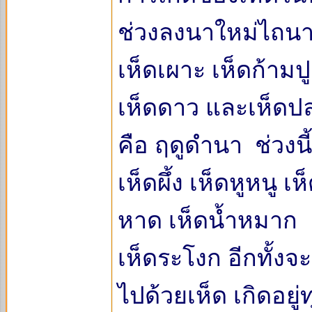
ช่วงลงนาใหม่ไถนาฮุ
เห็ดเผาะ เห็ดก้ามป
เห็ดดาว และเห็ดปล
คือ ฤดูดำนา ช่วงนี
เห็ดผึ้ง เห็ดหูหนู 
หาด เห็ดน้ำหมาก
เห็ดระโงก อีกทั้งจ
ไปด้วยเห็ด เกิดอยู่