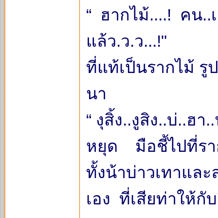
“ ฮากไม้....! คน..เอ
แล้ว.ว.ว...!"
ที่แท้เป็นรากไม้ ร
นา
“ งุสิ้ง..งูสิง..บ่..
หยุด มือชี้ไปที่ราก
ทั้งน้าบ่าวเทาและ
เอง ที่เสียท่าให้กั