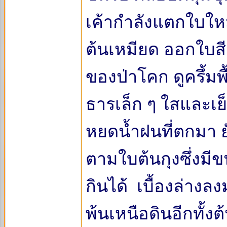
เค้ากำลังแตกใบใหม
ต้นเหมียด ออกใบสี
ของป่าโคก ดูครึ้มพื
ธารเล็ก ๆ ใสและเย
หยดน้ำฝนที่ตกมา ย
ตามใบต้นกุงซึ่งมี
กินได้ เบื้องล่างลง
พ้นเหนือดินอีกทั้งต