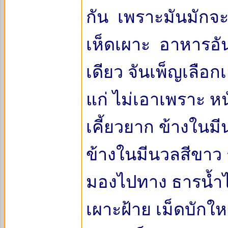
กัน เพราะมันมักจะเ
เห็ดเผาะ อาหารอัน
เดียว จันเพ็ญเลือก
แก่ ไม่เอาเพราะ ห
เคี้ยวยาก ข้างในมีน
ข้างในมีนวลสีขาว
มองไปทาง ธารน้ำไห
เผาะฝ้าย เม็ดบักให