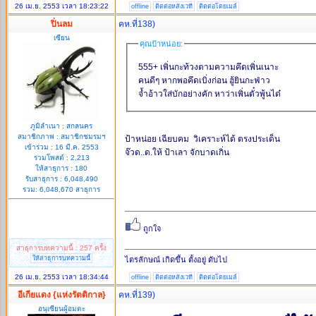
26 เม.ย. 2553 เวลา 18:23:22
offline
ติดต่อหลังเวที
ติดต่อโดยเมล์
ปิ่นลม
คห.ที่138)
เซียน
คุณป้าหน่อย:
555+ เพิ่นกะท้วงตามความคึดเพิ่นเนาะ
คนดีๆ หากพอคึดเบิ่งก่อน ฮู้ยินกะฟ่าว
จ้ำอ้าวใส่บักอย่างคัก หาว่าเพิ่นตั๋วพู้นได๋
ภูมิลำเนา : สกลนคร
สมาชิกภาพ : สมาชิกชมรมฯ
ป้าหน่อย เฉียบคม วิเคราะห์ได้ ตรงประเด็น
เข้าร่วม : 16 มี.ค. 2553
จ๊วด..ด.ให้ ป้าเลา จักบาดเกิ่น
รวมโพสต์ : 2,213
ให้สาธุการ : 180
รับสาธุการ : 6,048,490
รวม: 6,048,670 สาธุการ
สาธุการบทความนี้ : 257 ครั้ง
ให้สาธุการบทความนี้
ไตรลักษณ์ เกิดขึ้น ตั้งอยู่ ดับไป
26 เม.ย. 2553 เวลา 18:34:44
offline
ติดต่อหลังเวที
ติดต่อโดยเมล์
อีเกียแดง {แห่งรัตติกาล}
คห.ที่139)
อนุเซียนผู้อมตะ