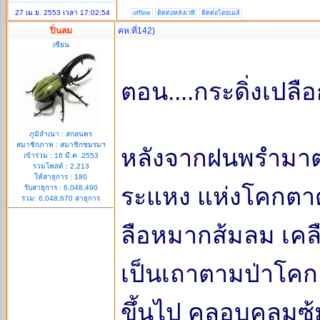
27 เม.ย. 2553 เวลา 17:02:54
offline
ติดต่อหลังเวที
ติดต่อโดยเมล์
ปิ่นลม
คห.ที่142)
เซียน
ตอน....กระดิ่งเปล
ภูมิลำเนา : สกลนคร
สมาชิกภาพ : สมาชิกชมรมฯ
หลังจากฝนพรำมาตอน
เข้าร่วม : 16 มี.ค. 2553
รวมโพสต์ : 2,213
ให้สาธุการ : 180
ระแหง แห่งโคกตาดไฮก
รับสาธุการ : 6,048,490
รวม: 6,048,670 สาธุการ
ลือหมากส้มลม เคลื
เป็นเถาตามป่าโคก 
ขึ้นไป คลอบคลุมซุ