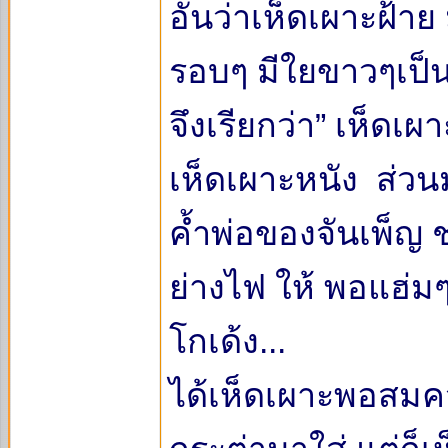
อันว่าเห็ดเผาะฝ้าย
รอบๆ มีใยขาวๆเป็
จึงเรียกว่า” เห็ดเผ
เห็ดเผาะหนัง ส่ว
ค้ำพ่อของจันเพ็ญ 
ย่างไฟ ให้ พอแฮ่มๆ(
โกเด้ง...
ได้เห็ดเผาะพอสมคว