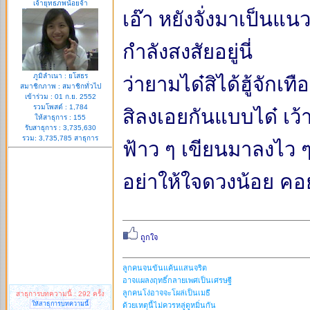
เจ้ายุทธภพน้อยจ้า
เอ๊า หยังจั่งมาเป็นแนว
กำลังสงสัยอยู่นี่
ภูมิลำเนา : ยโสธร
ว่ายามได๋สิได้ฮู้จักเ
สมาชิกภาพ : สมาชิกทั่วไป
เข้าร่วม : 01 ก.ย. 2552
รวมโพสต์ : 1,784
สิลงเอยกันแบบได๋ เว้าม
ให้สาธุการ : 155
รับสาธุการ : 3,735,630
รวม: 3,735,785 สาธุการ
ฟ้าว ๆ เขียนมาลงไว ๆ 
อย่าให้ใจดวงน้อย 
ลูกคนจนข้นแค้นแสนจริต
อาจแผลงฤทธิ์กลายเพศเป็นเศรษฐี
ลูกคนโง่อาจจะโผล่เป็นเมธี
สาธุการบทความนี้ : 292 ครั้ง
ให้สาธุการบทความนี้
ด้วยเหตุนี้ไม่ควรหลู่ดูหมิ่นกัน