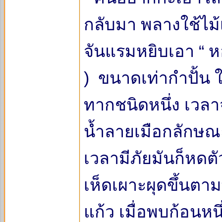
กลับมา พลางใช้ไม้
จันแรมหยิบเอา “ หอ
) ขนาดเท่ากำปั้น 
ทากชนิดหนึ่ง เวล
น้ำลายเมือกลักษณ
เวลามีภัยมันก็หดต
เห็ดเผาะผุดขึ้นตา
แก้ว เมื่อพบก้อนหนึ